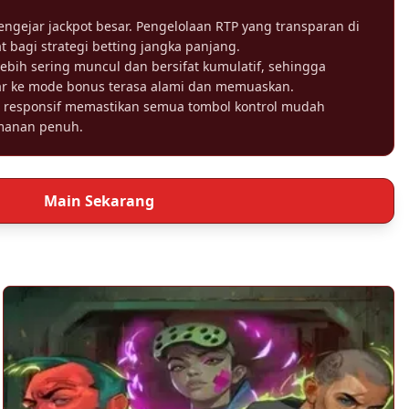
ngejar jackpot besar. Pengelolaan RTP yang transparan di
bagi strategi betting jangka panjang.
bih sering muncul dan bersifat kumulatif, sehingga
ar ke mode bonus terasa alami dan memuaskan.
g responsif memastikan semua tombol kontrol mudah
amanan penuh.
Main Sekarang