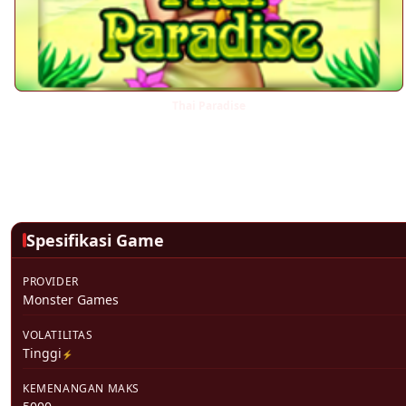
Thai Paradise
Spesifikasi Game
PROVIDER
Monster Games
VOLATILITAS
Tinggi
⚡
KEMENANGAN MAKS