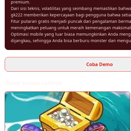
premium.
Dari sisi teknis, volatilitas yang seimbang memastikan bah
gk222 memberikan kepercayaan bagi pengguna bahwa setiap p
Fitur putaran gratis menjadi puncak dari pengalaman berma
meningkatkan peluang untuk meraih kemenangan maksimal. 
Optimasi mobile yang luar biasa memungkinkan Anda menga
dijangkau, sehingga Anda bisa berburu monster dan meng
Coba Demo
Game Serupa Lainnya