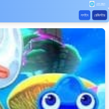
🌐
দেশ বাছুন
লগইন
রেজিস্টার