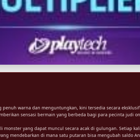
penuh warna dan menguntungkan, kini tersedia secara eksklusif d
erikan sensasi bermain yang berbeda bagi para pecinta judi o
gali monster yang dapat muncul secara acak di gulungan. Setiap k
 yang mendebarkan di mana satu putaran bisa mengubah saldo And