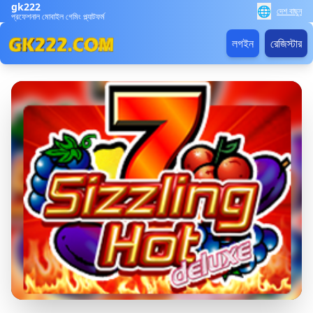
gk222
🌐
দেশ বাছুন
প্রফেশনাল মোবাইল গেমিং প্ল্যাটফর্ম
লগইন
রেজিস্টার