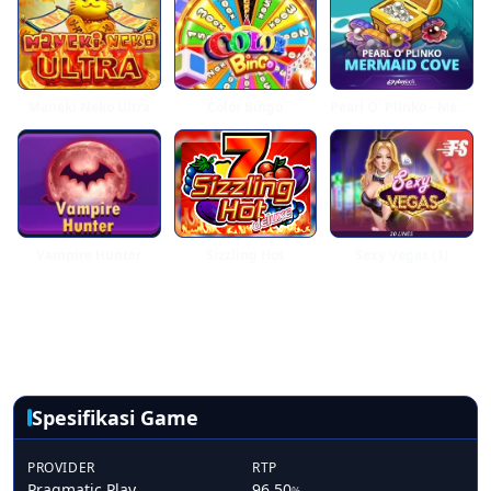
Maneki Neko Ultra
Color Bingo
Pearl O' Plinko - Mermaid Cove
Vampire Hunter
Sexy Vegas (1)
Sizzling Hot
Spesifikasi Game
PROVIDER
RTP
Pragmatic Play
96.50
%