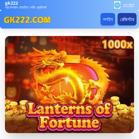
gk222
🌐
দেশ বাছুন
প্রফেশনাল মোবাইল গেমিং প্ল্যাটফর্ম
লগইন
রেজিস্টার