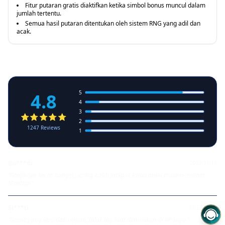
Fitur putaran gratis diaktifkan ketika simbol bonus muncul dalam
jumlah tertentu.
Semua hasil putaran ditentukan oleh sistem RNG yang adil dan
acak.
5
4.8
4
3
⭐⭐⭐⭐⭐
2
1247 Reviews
1
Bu***di
2023-11-15
“Grafiknya keren banget, sering kasih jackpot kalau main malam-malam.
Mantap!”
Si***ti
2023-12-02
“Game yang seru dan ringan, tidak lag saat dimainkan di HP saya.”