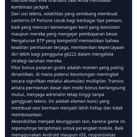
memberikan efek dramatis saat Anda mendekati
kombinasi jackpot.
Dari sisi teknis, volatilitas yang seimbang membuat
Lanterns Of Fortune cocok bagi berbagai tipe pemain,
baik yang mencari kemenangan kecil yang konsisten
maupun mereka yang mengejar pembayaran besar.
Pengaturan RTP yang kompetitif memastikan bahwa
keadilan permainan terjaga, memberikan kepercayaan
diri lebih bagi pengguna gk222 dalam mengelola
strategi taruhan mereka.
Fitur bonus putaran gratis adalah momen yang paling
dinantikan, di mana potensi keuntungan meningkat
secara signifikan melalui akumulasi multiplier. Transisi
antara permainan dasar dan mode bonus berlangsung
mulus, menjaga adrenalin tetap tinggi tanpa
gangguan teknis. Ini adalah elemen kunci yang
membuat sesi bermain menjadi lebih hidup dan tidak
membosankan.
Aksesibilitas menjadi keunggulan lain, karena game ini
sepenuhnya teroptimasi untuk perangkat mobile. Baik
menggunakan Android maupun iOS, responsivitas