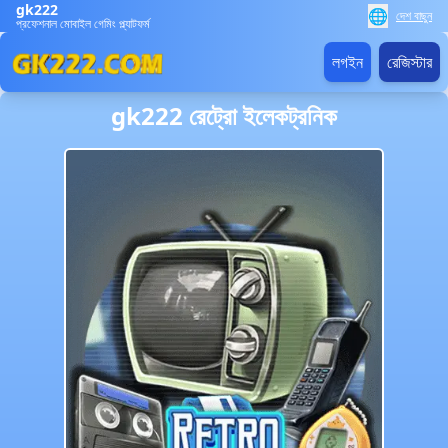
gk222
🌐
দেশ বাছুন
প্রফেশনাল মোবাইল গেমিং প্ল্যাটফর্ম
লগইন
রেজিস্টার
gk222 রেট্রো ইলেকট্রনিক