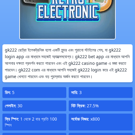
gk222 রেট্রো ইলেকট্রনিক হলো একটি সুন্দর এবং পুরানো স্টাইলের গেম, যা gk222
login app এর মাধ্যমে সহজেই অ্যাক্সেসযোগ্য। gk222 bet app এর মাধ্যমে আপনি
আপনার দক্ষতা প্রদর্শন করতে পারবেন এবং এই gk222 casino game এ মজা করতে
পারবেন। gk222 com এর মাধ্যমে আপনি সহজেই gk222 login করে এই gk222
game খেলতে পারবেন এবং বড় পুরস্কার অর্জন করতে পারবেন।
রিল:
5
সারি:
3
পেলাইন:
30
হিট ফ্রিক:
27.5%
ফ্রি স্পিন:
1 থেকে 2 বার প্রতি 100
সর্বোচ্চ বিজয়:
x800
স্পিন